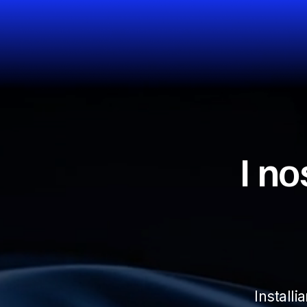
I no
Install