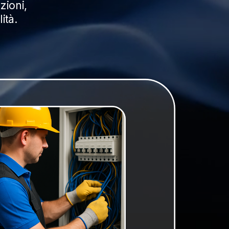
zioni, 
ità.